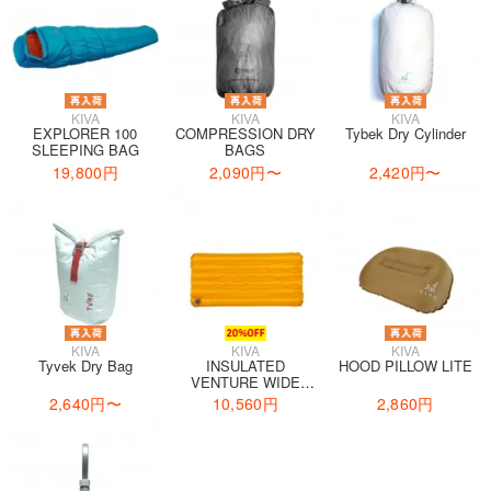
KIVA
KIVA
KIVA
EXPLORER 100
COMPRESSION DRY
Tybek Dry Cylinder
SLEEPING BAG
BAGS
19,800円
2,090円
〜
2,420円
〜
KIVA
KIVA
KIVA
Tyvek Dry Bag
INSULATED
HOOD PILLOW LITE
VENTURE WIDE
SHORT
2,640円
〜
10,560円
2,860円