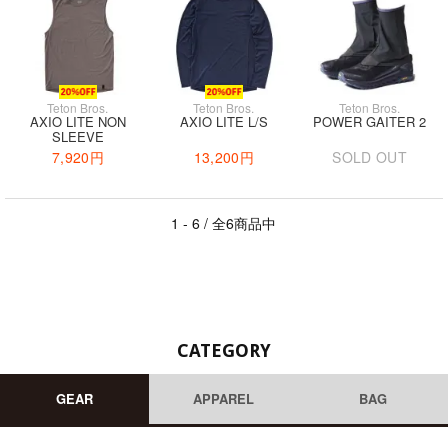
Teton Bros.
Teton Bros.
Teton Bros.
AXIO LITE NON
AXIO LITE L/S
POWER GAITER 2
SLEEVE
7,920円
13,200円
SOLD OUT
1 - 6 / 全6商品中
CATEGORY
GEAR
APPAREL
BAG