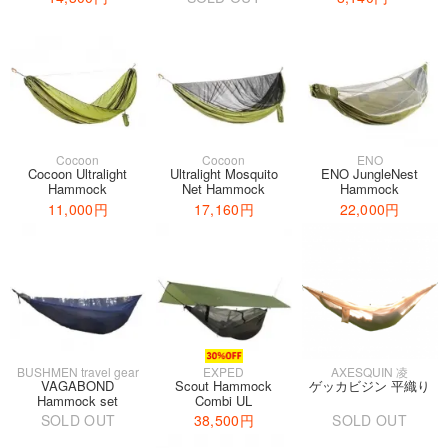
Cocoon
Cocoon
ENO
Cocoon Ultralight
Ultralight Mosquito
ENO JungleNest
Hammock
Net Hammock
Hammock
11,000円
17,160円
22,000円
BUSHMEN travel gear
EXPED
AXESQUIN 凌
VAGABOND
Scout Hammock
ゲッカビジン 平織り
Hammock set
Combi UL
SOLD OUT
38,500円
SOLD OUT