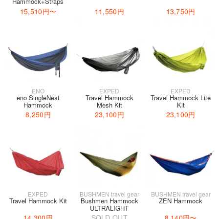
Hammock+Straps
15,510円
〜
11,550円
13,750円
ENO
EXPED
EXPED
eno SingleNest
Travel Hammock
Travel Hammock Lite
Hammock
Mesh Kit
Kit
8,250円
23,100円
23,100円
EXPED
BUSHMEN travel gear
BUSHMEN travel gear
Travel Hammock Kit
Bushmen Hammock
ZEN Hammock
ULTRALIGHT
14,300円
SOLD OUT
8,140円
〜