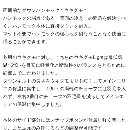
画期的なダウンハンモック " ウキグモ ”
ハンモックの弱点である「背面の冷え」の問題を解決すべ
く、ハンモック本体に直接ダウンを封入。
マット不要でハンモックの寝心地を損なうことなく快適に
眠ることができます。
冬用のウキグモに対し、こちらのウキグモLightは最低気
温15℃~を目安に軽量化と断熱性のバランスをとるために
細部までこだわりました。
ダウンキルトの長さをウキグモよりも短くしてメインエリ
アの保温に集中し、キルトの両端のチューブには羽毛を入
れず、左右2番目のチューブの羽毛量を減らしてメインエ
リアの保温に集中しました。
本体のサイド部分にはスナップボタンが付属し軽く閉じた
り、また足元のみ閉じるなどの調整が可能です。