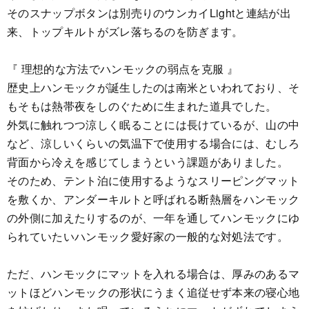
そのスナップボタンは別売りのウンカイLightと連結が出
来、トップキルトがズレ落ちるのを防ぎます。
『 理想的な方法でハンモックの弱点を克服 』
歴史上ハンモックが誕生したのは南米といわれており、そ
もそもは熱帯夜をしのぐために生まれた道具でした。
外気に触れつつ涼しく眠ることには長けているが、山の中
など、涼しいくらいの気温下で使用する場合には、むしろ
背面から冷えを感じてしまうという課題がありました。
そのため、テント泊に使用するようなスリーピングマット
を敷くか、アンダーキルトと呼ばれる断熱層をハンモック
の外側に加えたりするのが、一年を通してハンモックにゆ
られていたいハンモック愛好家の一般的な対処法です。
ただ、ハンモックにマットを入れる場合は、厚みのあるマ
ットほどハンモックの形状にうまく追従せず本来の寝心地