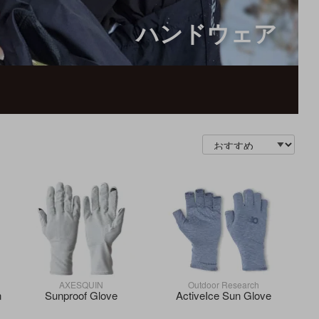
ハンドウェア
AXESQUIN
Outdoor Research
n
Sunproof Glove
ActiveIce Sun Glove