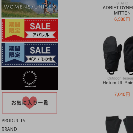
STATIC
ADRIFT DYN
MITTEN
6,380円
Outdoor Resea
Helium UL Rain
7,040円
PRODUCTS
BRAND