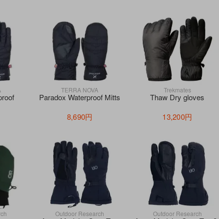
A
TERRA NOVA
Trekmates
roof
Paradox Waterproof Mitts
Thaw Dry gloves
8,690円
13,200円
rch
Outdoor Research
Outdoor Research