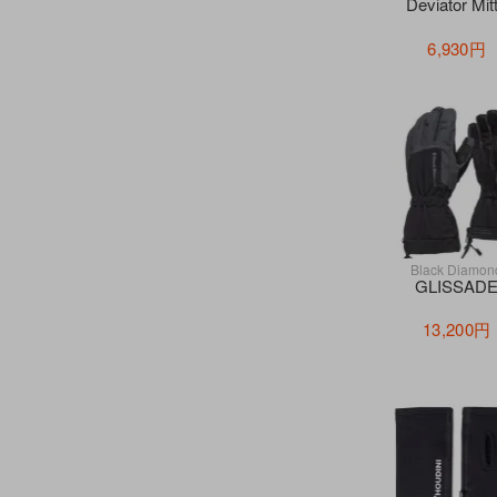
Deviator Mit
6,930円
Black Diamon
GLISSAD
13,200円