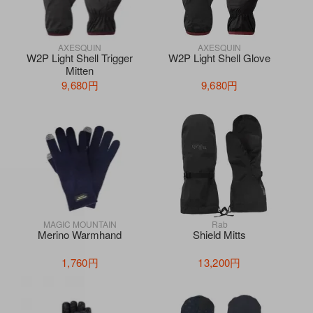
AXESQUIN
AXESQUIN
W2P Light Shell Trigger
W2P Light Shell Glove
Mitten
9,680円
9,680円
MAGIC MOUNTAIN
Rab
Merino Warmhand
Shield Mitts
1,760円
13,200円