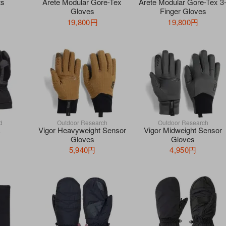
ts
Arete Modular Gore-Tex
Arete Modular Gore-Tex 3
Gloves
Finger Gloves
19,800円
19,800円
d
Outdoor Research
Outdoor Research
E
Vigor Heavyweight Sensor
Vigor Midweight Sensor
Gloves
Gloves
5,940円
4,950円