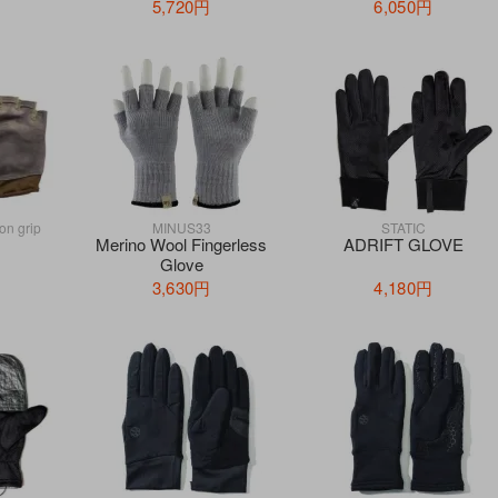
5,720円
6,050円
n grip
MINUS33
STATIC
Merino Wool Fingerless
ADRIFT GLOVE
Glove
3,630円
4,180円