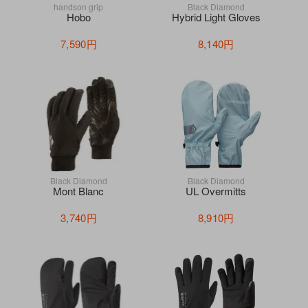
handson grip
Black Diamond
Hobo
Hybrid Light Gloves
7,590円
8,140円
Black Diamond
Black Diamond
Mont Blanc
UL Overmitts
3,740円
8,910円