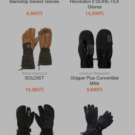
-
Backstop Sensor Gloves
Revolution II GORE-TEX
Gloves
6,600円
14,300円
Black Diamond
Outdoor Research
SOLOIST
Gripper Plus Convertible
Mitts
19,360円
9,680円