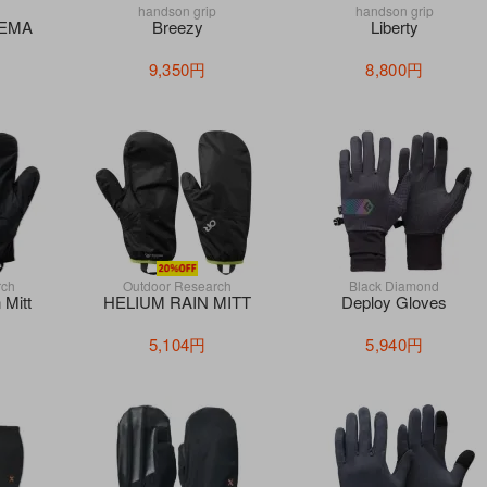
handson grip
handson grip
EEMA
Breezy
Liberty
9,350円
8,800円
rch
Outdoor Research
Black Diamond
 Mitt
HELIUM RAIN MITT
Deploy Gloves
5,104円
5,940円