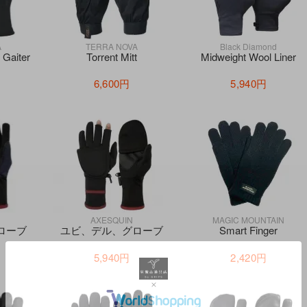
A
TERRA NOVA
Black Diamond
 Gaiter
Torrent Mitt
Midweight Wool Liner
6,600円
5,940円
AXESQUIN
MAGIC MOUNTAIN
ローブ
ユビ、デル、グローブ
Smart Finger
5,940円
2,420円