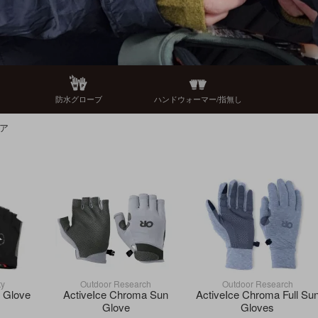
防水グローブ
ハンドウォーマー/指無し
ア
ty
Outdoor Research
Outdoor Research
l Glove
ActiveIce Chroma Sun
ActiveIce Chroma Full Su
Glove
Gloves