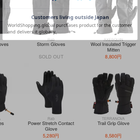
Rab
AXESQUIN
oves
Storm Gloves
Wool Insulated Trigger
Mitten
SOLD OUT
8,800円
A
Rab
TERRANOVA
es
Power Stretch Contact
Trail Grip Glove
Glove
5,280円
8,580円