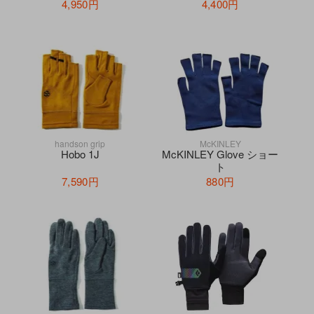
4,950円
4,400円
handson grip
McKINLEY
Hobo 1J
McKINLEY Glove ショー
ト
7,590円
880円