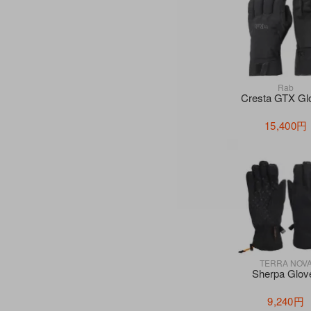
Rab
Cresta GTX Gl
15,400円
TERRA NOV
Sherpa Glov
9,240円