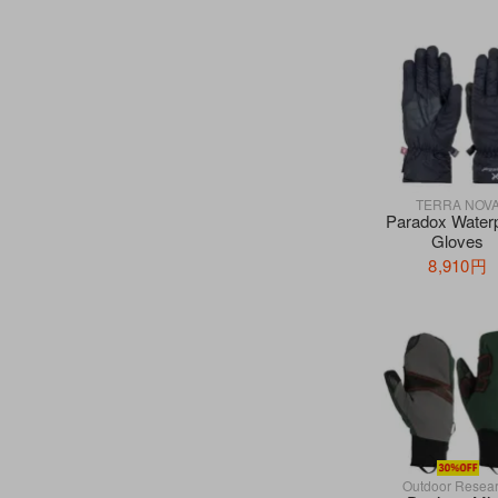
TERRA NOV
Paradox Waterp
Gloves
8,910円
Outdoor Resea