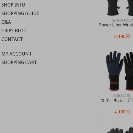
SHOP INFO
SHOPPING GUIDE
TERRA NOV
Q&A
Power Liner Wrist
GRIPS BLOG
3,190円
CONTACT
MY ACCOUNT
SHOPPING CART
AXESQUIN
カゼ、キル、グ
4,180円