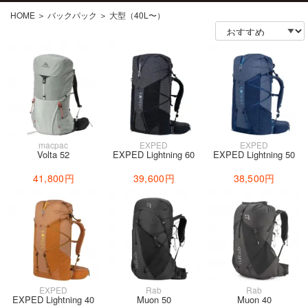
HOME
＞
バックパック
＞
大型（40L〜）
macpac
EXPED
EXPED
Volta 52
EXPED Lightning 60
EXPED Lightning 50
41,800円
39,600円
38,500円
EXPED
Rab
Rab
EXPED Lightning 40
Muon 50
Muon 40