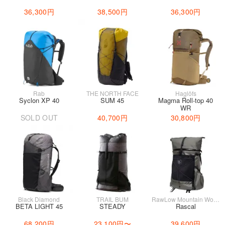
36,300円
38,500円
36,300円
Rab
THE NORTH FACE
Haglöfs
Syclon XP 40
SUM 45
Magma Roll-top 40
WR
SOLD OUT
40,700円
30,800円
Black Diamond
TRAIL BUM
RawLow Mountain Works
BETA LIGHT 45
STEADY
Rascal
68,200円
23,100円
〜
39,600円