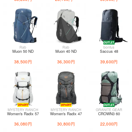
Rab
Rab
bonfus
Muon 50 ND
Muon 40 ND
Saccus 48
38,500円
36,300円
39,600円
MYSTERY RANCH
MYSTERY RANCH
GRANITE GEAR
Women's Radix 57
Women's Radix 47
CROWN3 60
36,080円
30,800円
22,000円