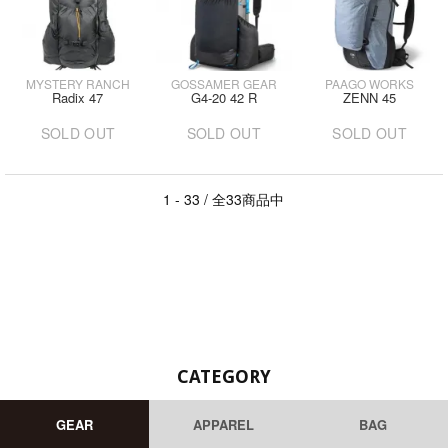
MYSTERY RANCH
GOSSAMER GEAR
PAAGO WORKS
Radix 47
G4-20 42 R
ZENN 45
SOLD OUT
SOLD OUT
SOLD OUT
1 - 33 / 全33商品中
CATEGORY
GEAR
APPAREL
BAG