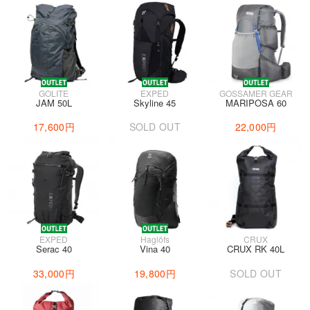
GOLITE
EXPED
GOSSAMER GEAR
JAM 50L
Skyline 45
MARIPOSA 60
17,600円
SOLD OUT
22,000円
EXPED
Haglöfs
CRUX
Serac 40
Vina 40
CRUX RK 40L
33,000円
19,800円
SOLD OUT