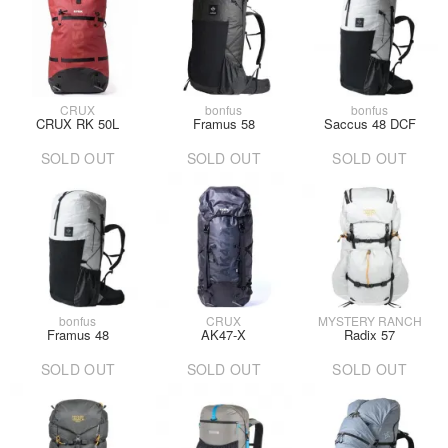
CRUX
bonfus
bonfus
CRUX RK 50L
Framus 58
Saccus 48 DCF
SOLD OUT
SOLD OUT
SOLD OUT
bonfus
CRUX
MYSTERY RANCH
Framus 48
AK47-X
Radix 57
SOLD OUT
SOLD OUT
SOLD OUT