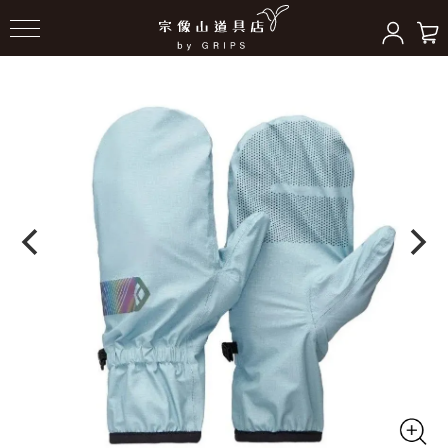
HOME
＞
ハンドウェア
＞
防水グローブ