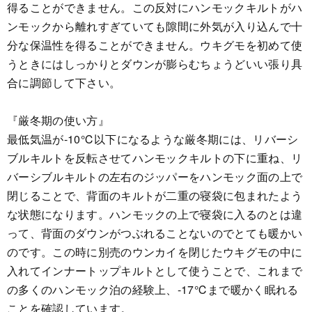
得ることができません。この反対にハンモックキルトがハ
ンモックから離れすぎていても隙間に外気が入り込んで十
分な保温性を得ることができません。ウキグモを初めて使
うときにはしっかりとダウンが膨らむちょうどいい張り具
合に調節して下さい。
『厳冬期の使い方』
最低気温が-10℃以下になるような厳冬期には、リバーシ
ブルキルトを反転させてハンモックキルトの下に重ね、リ
バーシブルキルトの左右のジッパーをハンモック面の上で
閉じることで、背面のキルトが二重の寝袋に包まれたよう
な状態になります。ハンモックの上で寝袋に入るのとは違
って、背面のダウンがつぶれることないのでとても暖かい
のです。この時に別売のウンカイを閉じたウキグモの中に
入れてインナートップキルトとして使うことで、これまで
の多くのハンモック泊の経験上、-17℃まで暖かく眠れる
ことを確認しています。