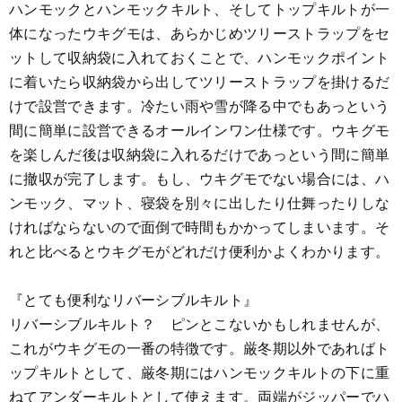
ハンモックとハンモックキルト、そしてトップキルトが一
体になったウキグモは、あらかじめツリーストラップをセ
ットして収納袋に入れておくことで、ハンモックポイント
に着いたら収納袋から出してツリーストラップを掛けるだ
けで設営できます。冷たい雨や雪が降る中でもあっという
間に簡単に設営できるオールインワン仕様です。ウキグモ
を楽しんだ後は収納袋に入れるだけであっという間に簡単
に撤収が完了します。もし、ウキグモでない場合には、ハ
ンモック、マット、寝袋を別々に出したり仕舞ったりしな
ければならないので面倒で時間もかかってしまいます。そ
れと比べるとウキグモがどれだけ便利かよくわかります。
『とても便利なリバーシブルキルト』
リバーシブルキルト？ ピンとこないかもしれませんが、
これがウキグモの一番の特徴です。厳冬期以外であればト
ップキルトとして、厳冬期にはハンモックキルトの下に重
ねてアンダーキルトとして使えます。両端がジッパーでハ