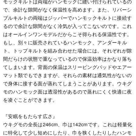
モックキルトは両端がハンモックに縫い付けられているの
で、余計な隙間がなく保温性を高めます。また、リバーシ
ブルキルトの両端はジッパーでハンモックキルトに接続す
るので余計な隙間がなく冷気が入ってこないのです。これ
はオールインワンモデルだからこそ得られる保温性です。
もし、別々に販売されているハンモック、アンダーキル
ト、トップキルトを組み合わせた場合には、それぞれが隙
間だらけの状態で重なっているので保温効率はかなり落ち
てしまいます。背面の保温はスリーピングパッドやエアー
マット類でもできますが、それらの素材は通気性がないの
で身体に接する面が蒸れてしまうことがあります。ウキグ
モのハンモック面は透湿性があるので蒸れにくく快適に夜
を凌ぐことができます。
『安眠をもたらす広さ』
ウキグモの全長は246cm、巾は142cmです。これは軽量化
に特化して少し短めにしたり、巾を狭くしたりしたハンモ