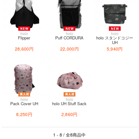
holo
holo
holo
Flipper
Puff CORDURA
holo スタンドコジー
UH
28,600円
22,000円
5,940円
holo
holo
Pack Cover UH
holo UH Stuff Sack
8,250円
2,860円
1 - 8 / 全8商品中