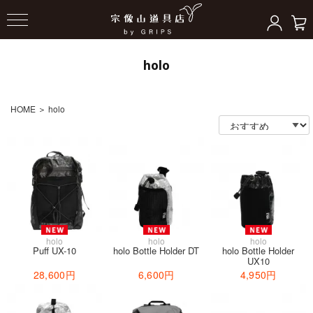
holo
HOME
＞
holo
holo
holo
holo
Puff UX-10
holo Bottle Holder DT
holo Bottle Holder
UX10
28,600円
6,600円
4,950円