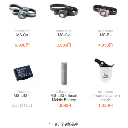
milestone
milestone
milestone
MS-G3
MS-G2
MS-B5
6,930円
6,380円
4,950円
milestone
milestone
milestone
MS-LB2＋
MS-LB3 / Smart
milestone lantern
Mobile Battery
shade
SOLD OUT
4,950円
1,320円
1 - 9 / 全9商品中