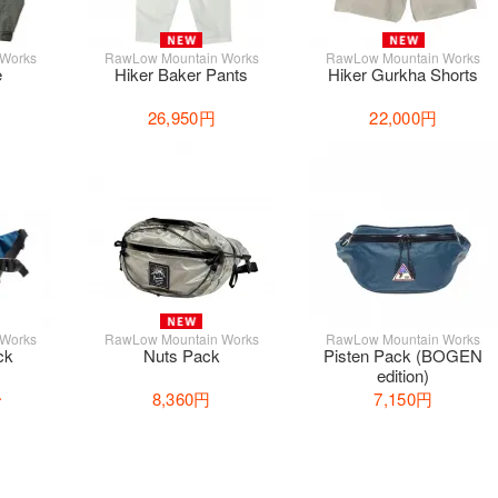
 Works
RawLow Mountain Works
RawLow Mountain Works
e
Hiker Baker Pants
Hiker Gurkha Shorts
26,950円
22,000円
 Works
RawLow Mountain Works
RawLow Mountain Works
ck
Nuts Pack
Pisten Pack (BOGEN
edition)
〜
8,360円
7,150円