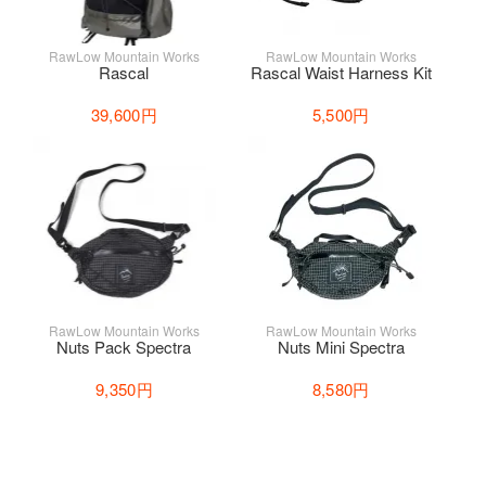
RawLow Mountain Works
RawLow Mountain Works
Rascal
Rascal Waist Harness Kit
39,600円
5,500円
RawLow Mountain Works
RawLow Mountain Works
Nuts Pack Spectra
Nuts Mini Spectra
9,350円
8,580円