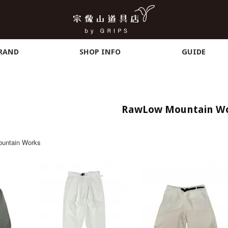
RAND
SHOP INFO
GUIDE
RawLow Mountain W
untain Works