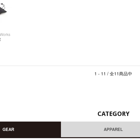
 Works
t
1 - 11 / 全11商品中
CATEGORY
GEAR
APPAREL