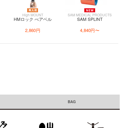
High MOUNT
SAM MEDICAL PRODUCTS
HMロック べアベル
SAM SPLINT
2,860円
4,840円
〜
BAG