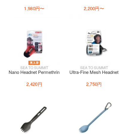
1,980円
〜
2,200円
〜
SEA TO SUMMIT
SEA TO SUMMIT
Nano Headnet Permethrin
Ultra-Fine Mesh Headnet
2,420円
2,750円