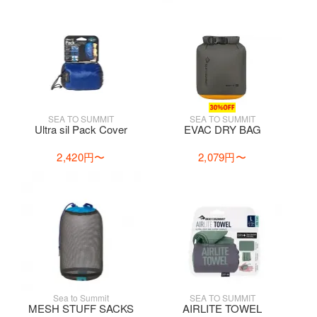
SEA TO SUMMIT
SEA TO SUMMIT
Ultra sil Pack Cover
EVAC DRY BAG
2,420円
〜
2,079円
〜
Sea to Summit
SEA TO SUMMIT
MESH STUFF SACKS
AIRLITE TOWEL