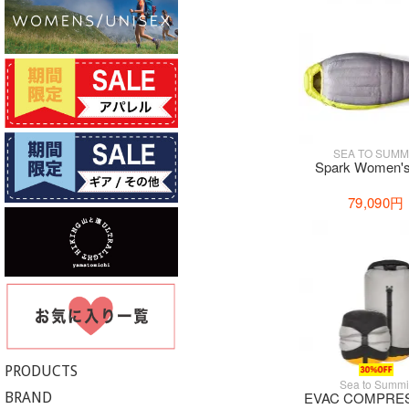
SEA TO SUMM
Spark Women's
79,090円
PRODUCTS
Sea to Summi
EVAC COMPRE
BRAND