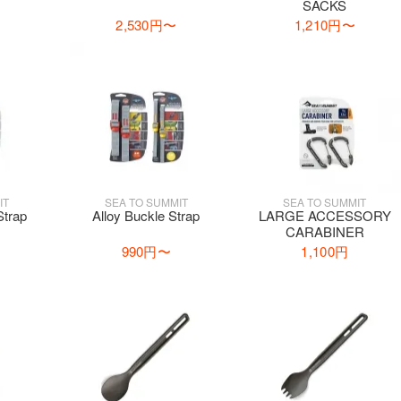
SACKS
2,530円
〜
1,210円
〜
IT
SEA TO SUMMIT
SEA TO SUMMIT
Strap
Alloy Buckle Strap
LARGE ACCESSORY
CARABINER
990円
〜
1,100円