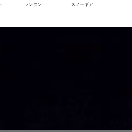
ン
ランタン
スノーギア