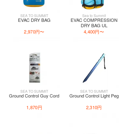
SEA TO SUMMIT
Sea to Summit
EVAC DRY BAG
EVAC COMPRESSION
DRY BAG UL
2,970円
〜
4,400円
〜
SEA TO SUMMIT
SEA TO SUMMIT
Ground Control Guy Cord
Ground Control Light Peg
1,870円
2,310円