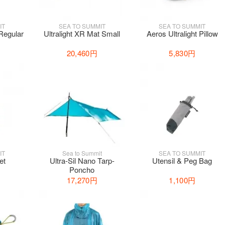
IT
SEA TO SUMMIT
SEA TO SUMMIT
 Regular
Ultralight XR Mat Small
Aeros Ultralight Pillow
20,460円
5,830円
IT
Sea to Summit
SEA TO SUMMIT
et
Ultra-Sil Nano Tarp-
Utensil & Peg Bag
Poncho
17,270円
1,100円