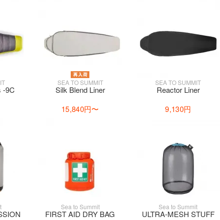
IT
SEA TO SUMMIT
SEA TO SUMMIT
 -9C
Silk Blend Liner
Reactor Liner
15,840円
〜
9,130円
t
Sea to Summit
Sea to Summit
SSION
FIRST AID DRY BAG
ULTRA-MESH STUFF