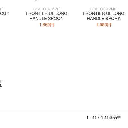
IT
SEA TO SUMMIT
SEA TO SUMMIT
 CUP
FRONTIER UL LONG
FRONTIER UL LONG
HANDLE SPOON
HANDLE SPORK
1,650円
1,980円
IT
k
1 - 41 / 全41商品中