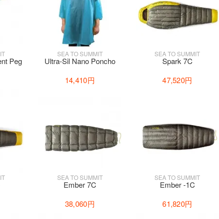
IT
SEA TO SUMMIT
SEA TO SUMMIT
ent Peg
Ultra-Sil Nano Poncho
Spark 7C
14,410円
47,520円
IT
SEA TO SUMMIT
SEA TO SUMMIT
C
Ember 7C
Ember -1C
38,060円
61,820円