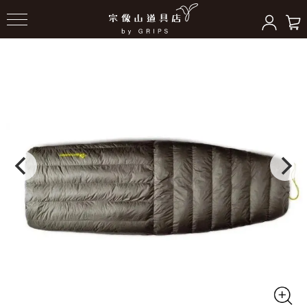
HOME
＞
スリーピングギア
＞
寝袋