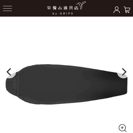
HOME
＞
スリーピングギア
＞
ビビー/ライナー