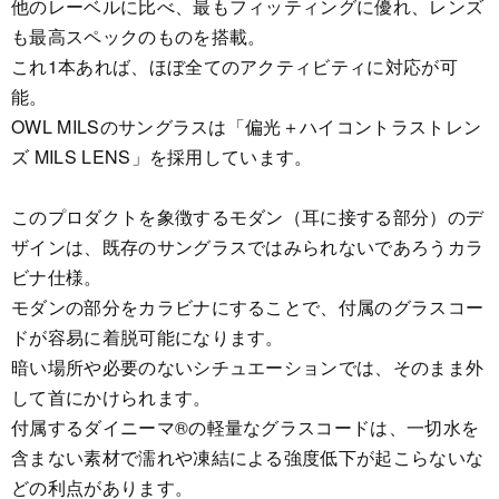
他のレーベルに比べ、最もフィッティングに優れ、レンズ
も最高スペックのものを搭載。
これ1本あれば、ほぼ全てのアクティビティに対応が可
能。
OWL MILSのサングラスは「偏光＋ハイコントラストレン
ズ MILS LENS」を採用しています。
このプロダクトを象徴するモダン（耳に接する部分）のデ
ザインは、既存のサングラスではみられないであろうカラ
ビナ仕様。
モダンの部分をカラビナにすることで、付属のグラスコー
ドが容易に着脱可能になります。
暗い場所や必要のないシチュエーションでは、そのまま外
して首にかけられます。
付属するダイニーマ®の軽量なグラスコードは、一切水を
含まない素材で濡れや凍結による強度低下が起こらないな
どの利点があります。