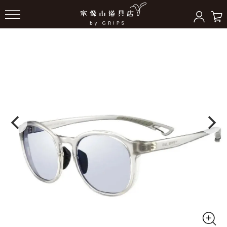
HOME
＞
サングラス