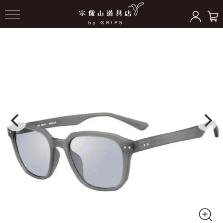
HOME
＞
サングラス