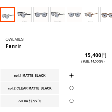
OWLMILS
Fenrir
15,400円
（税抜:
14,000円
）
col.1 MATTE BLACK
col.2 CLEAR MATTE BLACK
col.04 ｸﾘｱｱｽﾞｷ