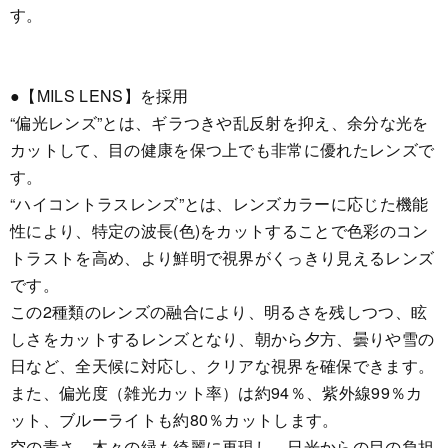
す。
●【MILS LENS】を採用
“偏光レンズ”とは、ギラつきや乱反射を抑え、余分な光を
カットして、目の健康を保つ上でも非常に優れたレンズで
す。
“ハイコントラスレンズ”とは、レンズカラーに応じた機能
性により、特定の波長(色)をカットすることで色彩のコン
トラストを高め、より鮮明で視界がくっきり見えるレンズ
です。
この2種類のレンズの融合により、明るさを残しつつ、眩
しさをカットするレンズとなり、朝から夕方、曇りや雪の
日など、全天候に対応し、クリアな視界を確保できます。
また、偏光度（雑光カット率）は約94％、紫外線99％カ
ット、ブルーライトも約80％カットします。
空の青さ、木々の緑も綺麗に再現し、日光からの目の負担