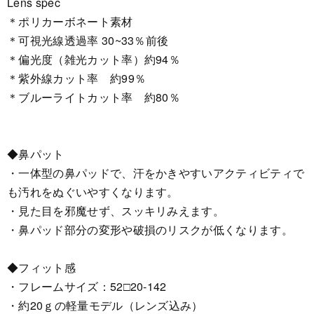
Lens spec
＊ポリカーボネート素材
＊可視光線透過率 30~33％前後
＊偏光度（雑光カット率）約94％
＊紫外線カット率 約99％
＊ブルーライトカット率 約80％
◆鼻パット
・一体型の鼻パッドで、汗をかきやすいアクティビティで
も汚れをぬぐいやすくなります。
・見た目を邪魔せず、スッキリみえます。
・鼻パッド部分の変形や破損のリスクが低くなります。
◆フィット感
・フレームサイズ：52□20-142
・約20ｇの軽量モデル（レンズ込み）