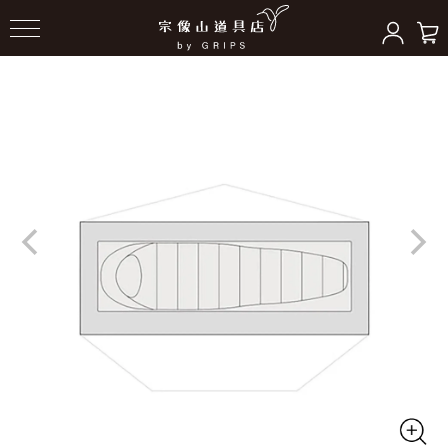
HOME
＞
テント/シェルター
＞
テントアクセサリー