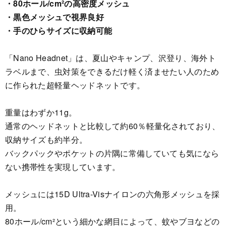
・80ホール/cm²の高密度メッシュ
・黒色メッシュで視界良好
・手のひらサイズに収納可能
「Nano Headnet」は、夏山やキャンプ、沢登り、海外ト
ラベルまで、虫対策をできるだけ軽く済ませたい人のため
に作られた超軽量ヘッドネットです。
重量はわずか11g。
通常のヘッドネットと比較して約60％軽量化されており、
収納サイズも約半分。
バックパックやポケットの片隅に常備していても気になら
ない携帯性を実現しています。
メッシュには15D Ultra-Visナイロンの六角形メッシュを採
用。
80ホール/cm²という細かな網目によって、蚊やブヨなどの