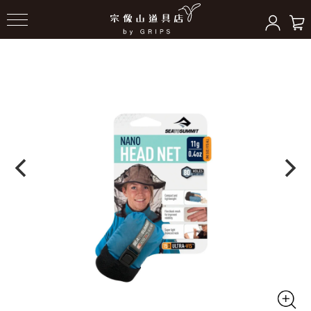
HOME
＞
アクセサリー（ギア）
＞
その他小物