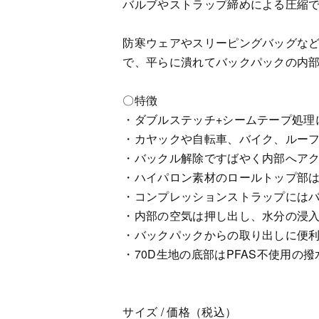
バルブやストラップ締めによる圧縮
防寒ウェアやスリーピングバッグな
で、平らに潰れてバックパックの内
〇特徴
・ダブルステッチ+シームテープ処理
・カヤックや自転車、バイク、ルー
・バックル解除ですばやく内部へア
・ハイパロン素材のロールトップ部
・コンプレッションストラップには
・内部の空気は押し出し、水分の浸入は
・バックパックからの取り出しに便
・70D生地の底部はPFAS不使用の撥
サイズ / 価格（税込）