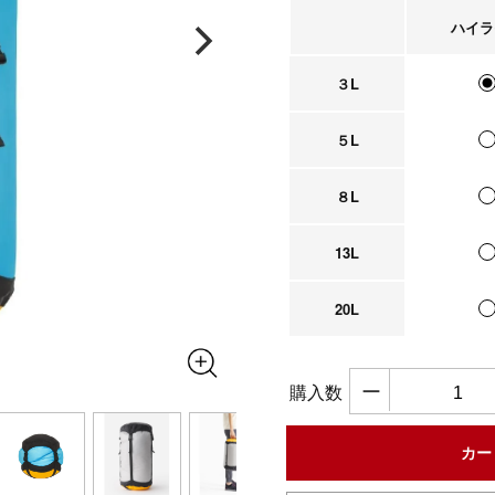
ハイラ
３L
５L
８L
13L
20L
ー
購入数