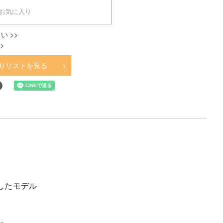
お気に入り
い >>
>
りリストを見る
したモデル