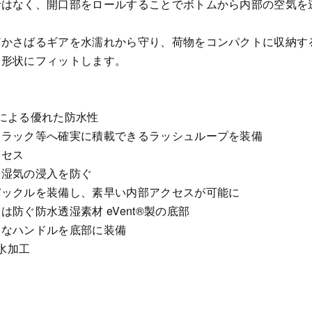
ではなく、開口部をロールすることでボトムから内部の空気を
どかさばるギアを水濡れから守り、荷物をコンパクトに収納す
部形状にフィットします。
による優れた防水性
フラック等へ確実に積載できるラッシュループを装備
クセス
は湿気の浸入を防ぐ
バックルを装備し、素早い内部アクセスが可能に
防ぐ防水透湿素材 eVent®製の底部
利なハンドルを底部に装備
水加工