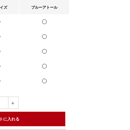
イズ
ブルーアトール
＋