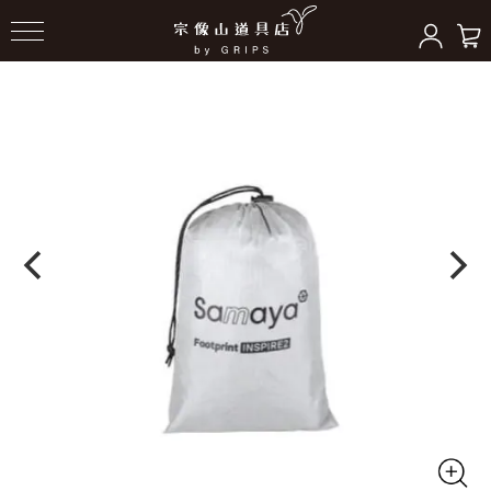
HOME
＞
テント/シェルター
＞
テントアクセサリー