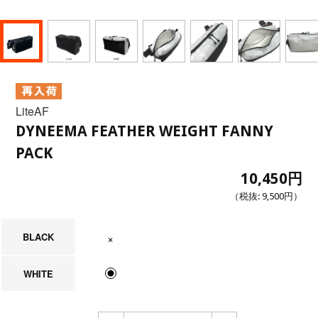
LiteAF
DYNEEMA FEATHER WEIGHT FANNY
PACK
10,450円
（税抜:
9,500円
）
BLACK
在庫なし
WHITE