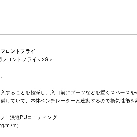
ME用フロントフライ
フロントフライ＜2G＞
イ。
侵入することを軽減し、入口前にブーツなどを置くスペースを
装備していて、本体ベンチレーターと連動するので換気性能を
ップ 浸透PUコーティング
/m2/h）