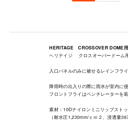
HERITAGE CROSSOVER DO
ヘリテイジ クロスオーバードーム用
入口パネルのみに被せるレインフラ
降雨時の出入りの際に雨水が室内に
フロントフライはベンチレーターを
素材：10Dナイロンミニリップスト
（耐水圧1,230mm/ｃｍ２、浸透量367g