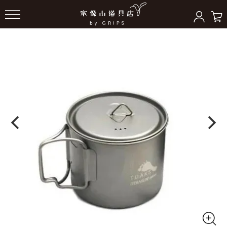
HOME
＞
クッキングギア
＞
ポット/クッカー