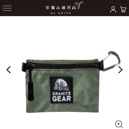
HOME
＞
ポーチ/サコッシュ
＞
財布/ポーチ/その他