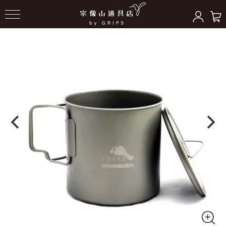
HOME
＞
クッキングギア
＞
ポット/クッカー