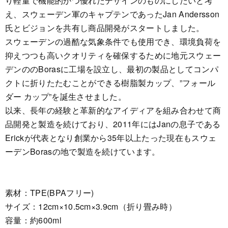
り軽量で機能的かつ優れたデザインのものにしたいと考
え、スウェーデン軍のキャプテンであったJan Andersson
氏とビジョンを共有し商品開発がスタートしました。
スウェーデンの過酷な気象条件でも使用でき、環境負荷を
抑えつつも高いクオリティを確保するために地元スウェー
デンののBorasに工場を設立し、最初の製品としてコンパ
クトに折りたたむことができる樹脂製カップ、”フォール
ダー カップ”を誕生させました。
以来、長年の経験と革新的なアイディアを組み合わせて商
品開発と製造を続けており、2011年にはJanの息子である
Erickが代表となり創業から35年以上たった現在もスウェ
ーデンBorasの地で製造を続けています。
素材：TPE(BPAフリー)
サイズ：12cm×10.5cm×3.9cm（折り畳み時）
容量：約600ml