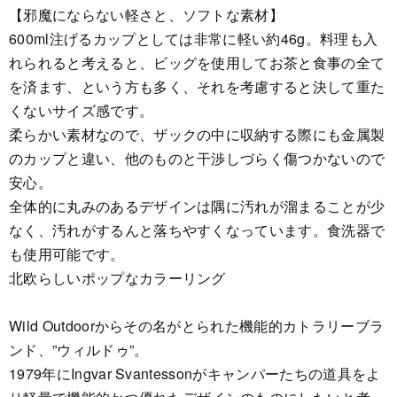
【邪魔にならない軽さと、ソフトな素材】
600ml注げるカップとしては非常に軽い約46g。料理も入
れられると考えると、ビッグを使用してお茶と食事の全て
を済ます、という方も多く、それを考慮すると決して重た
くないサイズ感です。
柔らかい素材なので、ザックの中に収納する際にも金属製
のカップと違い、他のものと干渉しづらく傷つかないので
安心。
全体的に丸みのあるデザインは隅に汚れが溜まることが少
なく、汚れがするんと落ちやすくなっています。食洗器で
も使用可能です。
北欧らしいポップなカラーリング
Wild Outdoorからその名がとられた機能的カトラリーブラ
ンド、”ウィルドゥ”。
1979年にIngvar Svantessonがキャンパーたちの道具をよ