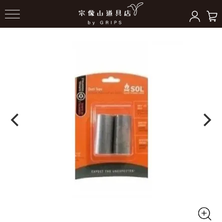
HOME
＞
アクセサリー（ギア）
＞
その他小物