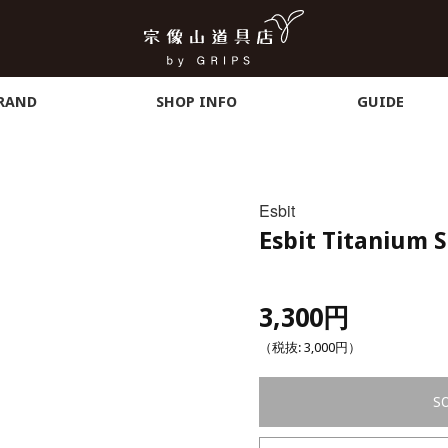
RAND
SHOP INFO
GUIDE
Esbit
Esbit Titanium 
3,300円
（税抜:
3,000円
）
S