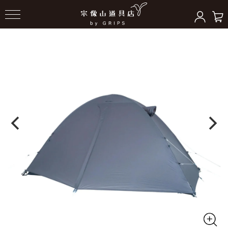
HOME
＞
テント/シェルター
＞
ドーム型テント