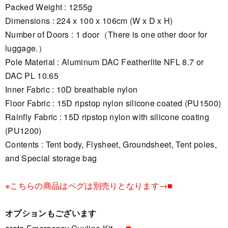
Packed Weight : 1255g
Dimensions : 224 x 100 x 106cm (W x D x H)
Number of Doors : 1 door（There is one other door for
luggage.）
Pole Material : Aluminum DAC Featherlite NFL 8.7 or
DAC PL 10.65
Inner Fabric : 10D breathable nylon
Floor Fabric : 15D ripstop nylon silicone coated (PU1500)
Rainfly Fabric : 15D ripstop nylon with silicone coating
(PU1200)
Contents : Tent body, Flysheet, Groundsheet, Tent poles,
and Special storage bag
※こちらの商品はペグは別売りとなります→
■
オプションもございます
■