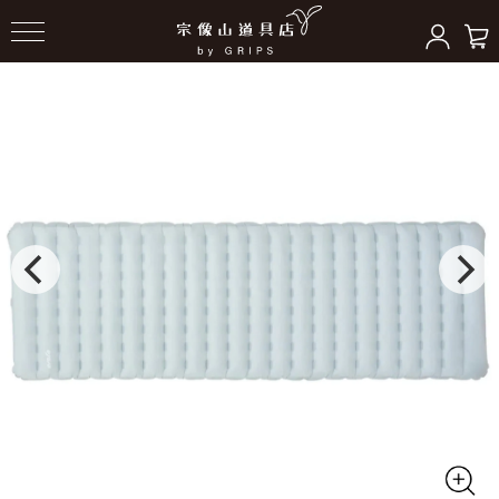
HOME
＞
スリーピングギア
＞
マット/ピロー