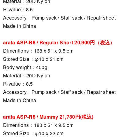
Material：20D Nylon
R-value：8.5
Accessory：Pump sack / Staff sack / Repair sheet
Made in China
arata ASP-R8 / Regular Short 20,900円（税込）
Dimentions：168 x 51 x 9.5 cm
Stored Size：φ10 x 21 cm
Body weight：400g
Material：20D Nylon
R-value：8.5
Accessory：Pump sack / Staff sack / Repair sheet
Made in China
arata ASP-R8 / Mummy 21,780円(税込)
Dimentions：183 x 51 x 9.5 cm
Stored Size：φ10 x 22 cm