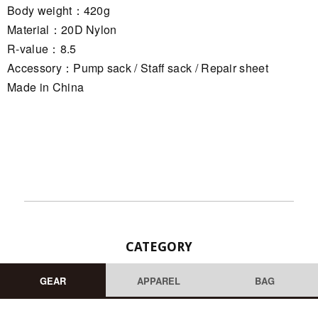
Body weight：420g
Material：20D Nylon
R-value：8.5
Accessory：Pump sack / Staff sack / Repair sheet
Made in China
CATEGORY
GEAR
APPAREL
BAG