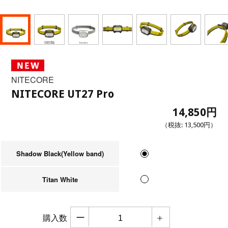
NITECORE
NITECORE UT27 Pro
14,850円
（税抜:
13,500円
）
Shadow Black(Yellow band)
Titan White
ー
＋
購入数