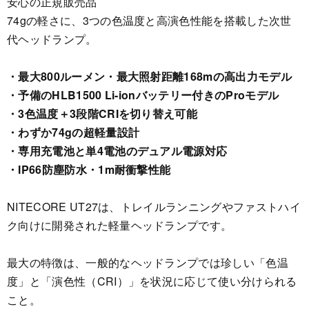
安心の正規販売品
74gの軽さに、3つの色温度と高演色性能を搭載した次世
代ヘッドランプ。
・最大800ルーメン・最大照射距離168mの高出力モデル
・予備のHLB1500 Li-ionバッテリー付きのProモデル
・3色温度＋3段階CRIを切り替え可能
・わずか74gの超軽量設計
・専用充電池と単4電池のデュアル電源対応
・IP66防塵防水・1m耐衝撃性能
NITECORE UT27は、トレイルランニングやファストハイ
ク向けに開発された軽量ヘッドランプです。
最大の特徴は、一般的なヘッドランプでは珍しい「色温
度」と「演色性（CRI）」を状況に応じて使い分けられる
こと。