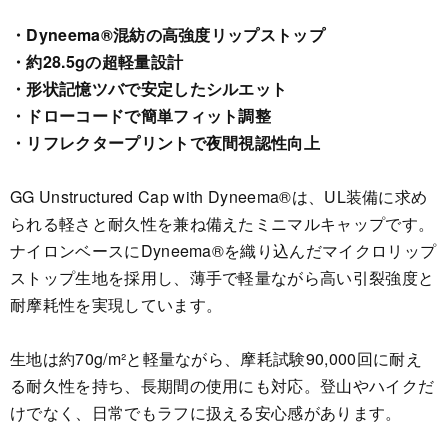
・Dyneema®混紡の高強度リップストップ
・約28.5gの超軽量設計
・形状記憶ツバで安定したシルエット
・ドローコードで簡単フィット調整
・リフレクタープリントで夜間視認性向上
GG Unstructured Cap with Dyneema®は、UL装備に求め
られる軽さと耐久性を兼ね備えたミニマルキャップです。
ナイロンベースにDyneema®を織り込んだマイクロリップ
ストップ生地を採用し、薄手で軽量ながら高い引裂強度と
耐摩耗性を実現しています。
生地は約70g/m²と軽量ながら、摩耗試験90,000回に耐え
る耐久性を持ち、長期間の使用にも対応。登山やハイクだ
けでなく、日常でもラフに扱える安心感があります。