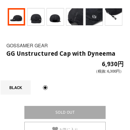
GOSSAMER GEAR
GG Unstructured Cap with Dyneema
6,930円
（税抜:
6,300円
）
BLACK
SOLD OUT
お気に入り