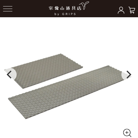
HOME
＞
スリーピングギア
＞
マット/ピロー