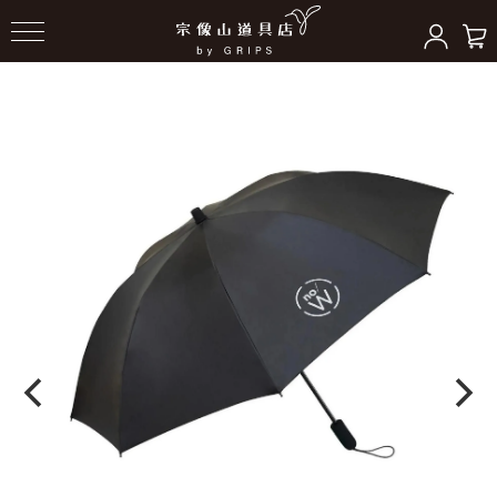
HOME
＞
フィールドギア
＞
アンブレラ傘