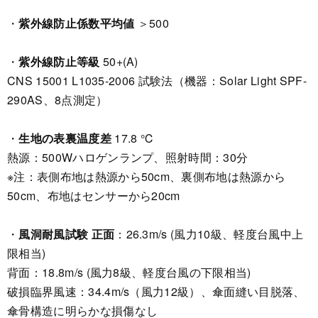
・
紫外線防止係数平均値
＞500
・
紫外線防止等級
50+(A)
CNS 15001 L1035-2006 試験法（機器：Solar Light SPF-
290AS、8点測定）
・
生地の表裏温度差
17.8 ℃
熱源：500Wハロゲンランプ、照射時間：30分
※注：表側布地は熱源から50cm、裏側布地は熱源から
50cm、布地はセンサーから20cm
・
風洞耐風試験 正面
：26.3m/s (風力10級、軽度台風中上
限相当)
背面：18.8m/s (風力8級、軽度台風の下限相当)
破損臨界風速：34.4m/s（風力12級）、傘面縫い目脱落、
傘骨構造に明らかな損傷なし