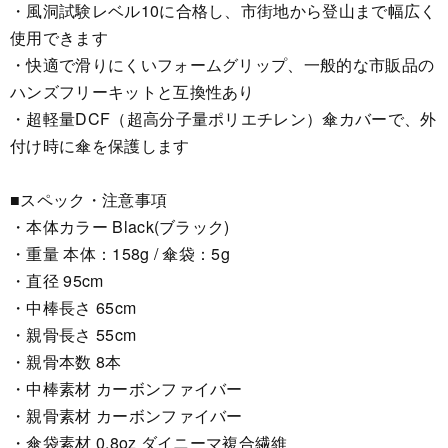
・風洞試験レベル10に合格し、市街地から登山まで幅広く
使用できます
・快適で滑りにくいフォームグリップ、一般的な市販品の
ハンズフリーキットと互換性あり
・超軽量DCF（超高分子量ポリエチレン）傘カバーで、外
付け時に傘を保護します
■スペック・注意事項
・本体カラー Black(ブラック)
・重量 本体：158g / 傘袋：5g
・直径 95cm
・中棒長さ 65cm
・親骨長さ 55cm
・親骨本数 8本
・中棒素材 カーボンファイバー
・親骨素材 カーボンファイバー
・傘袋素材 0.8oz ダイニーマ複合繊維