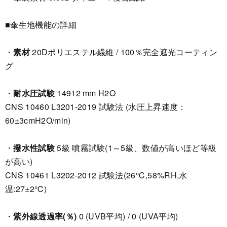
■傘生地機能の詳細
・
素材
20Dポリエステル繊維 / 100％完全遮光コーティン
グ
・
耐水圧試験
14912 mm H2O
CNS 10460 L3201-2019 試験法 (水圧上昇速度：
60±3cmH2O/min)
・
撥水性試験
5級 噴霧試験(1～5級、数値が高いほど等級
が高い)
CNS 10461 L3202-2012 試験法(26℃,58%RH,水
温:27±2℃)
・
紫外線透過率(％)
0 (UVB平均) / 0 (UVA平均)