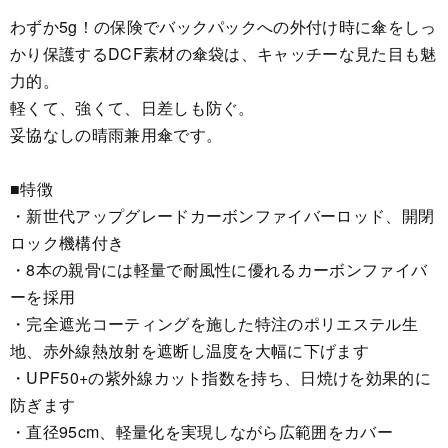
わずか5g！の保険でバックパックへの外付け時に傘をしっ
かり保護するDCF素材の傘袋は、キャッチーな見た目も魅
力的。
軽くて、強くて、日差しも防ぐ。
妥協なしの晴雨兼用傘です。
■特徴
・新世代アップグレードカーボンファイバーロッド、開閉
ロック機構付き
・8本の親骨には軽量で耐風性に優れるカーボンファイバ
ーを採用
・完全遮光コーティングを施した特注のポリエステル生
地、赤外線熱放射を遮断し温度を大幅に下げます
・UPF50+の紫外線カット指数を持ち、日焼けを効果的に
防ぎます
・直径95cm、軽量化を実現しながら広範囲をカバー