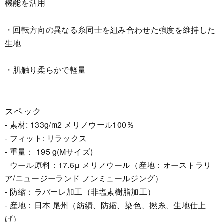
機能を活用
・回転方向の異なる糸同士を組み合わせた強度を維持した
生地
・肌触り柔らかで軽量
スペック
- 素材: 133g/m2 メリノウール100％
- フィット: リラックス
- 重量： 195 g(Mサイズ)
- ウール原料：17.5μ メリノウール（産地：オーストラリ
ア/ニュージーランド ノンミュールジング）
- 防縮：ラバーレ加工（非塩素樹脂加工）
- 産地：日本 尾州（紡績、防縮、染色、撚糸、生地仕上
げ）