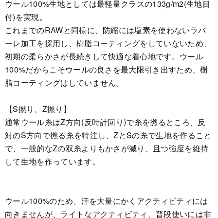
ウール100%生地としては最軽量クラスの133g/m2(生地目
付)を実現。
これまでのRAWと同様に、防縮には塩素を使わないラバ
ーレ加工を採用し、樹脂コーティングをしていないため、
初期の柔らかさが長続きして快適な着心地です。ウール
100%だからこそウールの良さを最大限引き出すため、樹
脂コーティングはしていません。
【S撚り、Z撚り】
通常ウール糸はZ方向(反時計回り)で糸を撚るところ、反
対のS方向で撚る糸を特注し、ZとSの糸で生地を作ること
で、一般的なZの双糸よりもかさが減り、且つ強度を維持
して生地を作っています。
ウール100%のため、汗を大量にかくアクティビティには
向きませんが、ライトなアクティビティ、普段使いには非