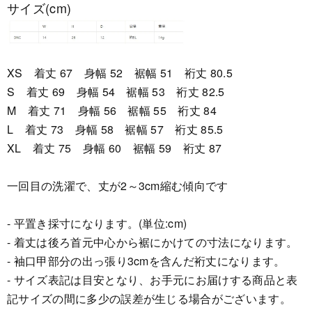
サイズ(cm)
XS 着丈 67 身幅 52 裾幅 51 裄丈 80.5
S 着丈 69 身幅 54 裾幅 53 裄丈 82.5
M 着丈 71 身幅 56 裾幅 55 裄丈 84
L 着丈 73 身幅 58 裾幅 57 裄丈 85.5
XL 着丈 75 身幅 60 裾幅 59 裄丈 87
一回目の洗濯で、丈が2～3cm縮む傾向です
- 平置き採寸になります。(単位:cm)
- 着丈は後ろ首元中心から裾にかけての寸法になります。
- 袖口甲部分の出っ張り3cmを含んだ裄丈になります。
- サイズ表記は目安となり、お手元にお届けする商品と表
記サイズの間に多少の誤差が生じる場合がございます。