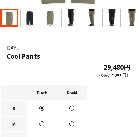
CAYL
Cool Pants
29,480円
（税抜:
26,800円
）
Black
Khaki
S
M