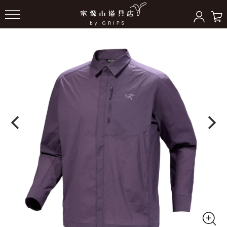
HOME
＞
トップス
＞
ウインドシェル/シャツ/他