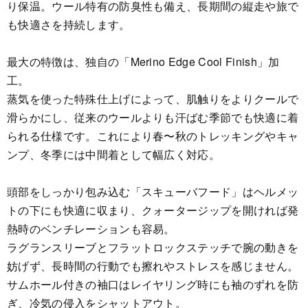
り保温。ウール特有の防臭性も備え、長期間の縦走や旅で
も快適さを持続します。
最大の特徴は、独自の「Merino Edge Cool Finish」加
工。
蒸気を使った特殊仕上げによって、肌触りをよりクールで
滑らかにし、従来のウールよりも汗ばむ季節でも快適に着
られる仕様です。これにより春〜秋のトレッキングやキャ
ンプ、冬季には中間着として幅広く対応。
頭部をしっかり包み込む「スキューバフード」はヘルメッ
トの下にも快適に収まり、クォータージップを開ければ発
熱時のベンチレーションも容易。
ラグランスリーブとフラットロックステッチで腕の動きを
妨げず、長時間の行動でも擦れやストレスを感じません。
サムホール付きの袖口はレイヤリング時にも袖のずれを防
ぎ、冷気の侵入をシャットアウト。