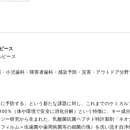
ルピース
ルピース
護・小児歯科・障害者歯科・感染予防・災害・アウトドア分
的に予防する」という新たな課題に対し、これまでのケミカル
性100％（体や環境で安全に消化分解）という特徴に、キー成
ジー研究から生まれた、乳酸菌抗菌ペプチド特許製剤「ネオナ
オフィルム＝虫歯菌や歯周病菌等の細菌の塊）を洗い流す自浄