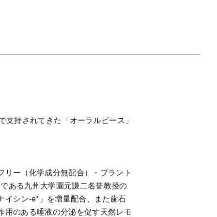
野で支持されてきた「オーラルピース」
フリー（化学成分無配合）・プラント
分である九州大学園元謙二名誉教授の
イシン-e*」を増量配合、また歯石
作用のある唾液の分泌を促す天然レモ