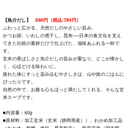
【魚介だし】
680円（税込:784円）
ふわっと広がる、天然だしのやさしい旨み。
かつお節、いわしの煮干し、昆布──日本の食文化を支え
てきた伝統の素材だけで仕上げた、滋味あふれる一杯で
す。
玄米の香ばしさと魚介だしの旨みが重なり、どこか懐かし
く、心ほどける味わいに。
疲れた体にすっと染み込むやさしさは、山や旅のごはんに
ぴったりです。
自然の中で、お腹も心もほっと満たしてくれる、そんな玄
米スープです。
■内容量：60g
■原材料：加工玄米（玄米（静岡県産））、わかめ加工品
（わかめ、粗糖、食塩、昆布粉末）、焙煎玄米（国内製