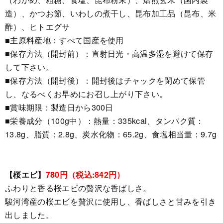
造）、かつお節、いわしの煮干し、昆布加工品（昆布、米
酢）、ヒトエグサ
■主原料産地：すべて国産を使用
■保存方法（開封前）：直射日光・高温多湿を避けて保存
して下さい。
■保存方法（開封後）：開封後はチャックを閉めて保管
し、なるべくお早めにお召し上がり下さい。
■賞味期限：製造日から300日
■栄養成分（100g中）：熱量：335kcal、タンパク質：
13.8g、脂質：2.8g、炭水化物：65.2g、食塩相当量：9.7g
【桜エビ】
780円（税込:842円）
ふわりと香る桜エビの贅沢な香ばしさ。
駿河湾産の桜エビを贅沢に使用し、香ばしさと甘みを引き
出しました。