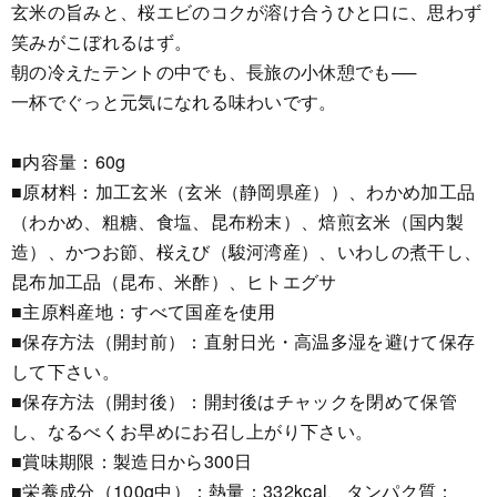
玄米の旨みと、桜エビのコクが溶け合うひと口に、思わず
笑みがこぼれるはず。
朝の冷えたテントの中でも、長旅の小休憩でも──
一杯でぐっと元気になれる味わいです。
■内容量：60g
■原材料：加工玄米（玄米（静岡県産））、わかめ加工品
（わかめ、粗糖、食塩、昆布粉末）、焙煎玄米（国内製
造）、かつお節、桜えび（駿河湾産）、いわしの煮干し、
昆布加工品（昆布、米酢）、ヒトエグサ
■主原料産地：すべて国産を使用
■保存方法（開封前）：直射日光・高温多湿を避けて保存
して下さい。
■保存方法（開封後）：開封後はチャックを閉めて保管
し、なるべくお早めにお召し上がり下さい。
■賞味期限：製造日から300日
■栄養成分（100g中）：熱量：332kcal、タンパク質：