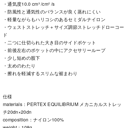
・通気度10.0 cm³ /cm² /s
・防風性と通気性のバランスが良く蒸れにくい
・軽量ながらもハリコシのあるセミダルナイロン
・ウェストストレッチ＋サイズ調節ストレッチドローコー
ド
・二つに仕切られた大き目のサイドポケット
・前後左右のポケットの中にアクセサリーループ
・少し短めの股下
・太めのわたり
・擦れを軽減するスリムな裾まわり
仕様
materials：PERTEX EQUILIBRIUM メカニカルストレッ
チ20dn×20dn
composition：ナイロン100%
weight：108g