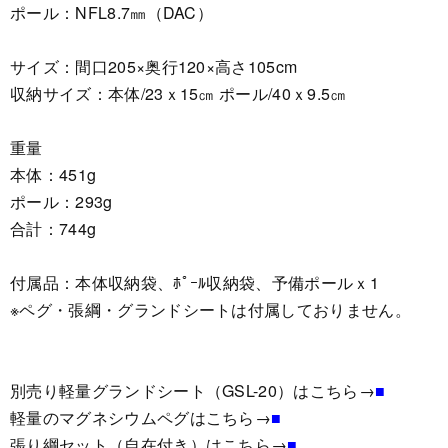
ポール：NFL8.7㎜（DAC）
サイズ：間口205×奥行120×高さ105cm
収納サイズ：本体/23ｘ15㎝ ポール/40ｘ9.5㎝
重量
本体：451g
ポール：293g
合計：744g
付属品：本体収納袋、ﾎﾟｰﾙ収納袋、予備ポールｘ1
※ペグ・張綱・グランドシートは付属しておりません。
別売り軽量グランドシート（GSL-20）はこちら→
■
軽量のマグネシウムペグはこちら→
■
張り綱セット（自在付き）はこちら→
■