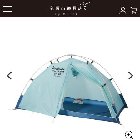
HOME
＞
テント/シェルター
＞
ドーム型テント