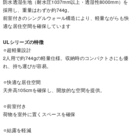
防水透湿生地（耐水圧1037mm以上・透湿性8000mm）を
採用し、重量はわずか約744g。
前室付きのシングルウォール構造により、軽量ながらも快
適な居住空間を確保しています
ULシリーズの特徴
⚪︎超軽量設計
2人用で約744gの軽量仕様。収納時のコンパクトさにも優
れ、持ち運びが容易。
⚪︎快適な居住空間
天井高105cmを確保し、開放的な空間を提供。
⚪︎前室付き
荷物を室外に置くスペースを確保
⚪︎結露を軽減