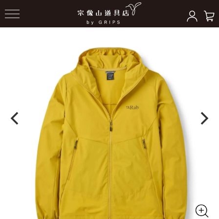
HOME
＞
トップス
＞
ウインドシェル/シャツ/他