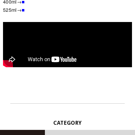
400ml→
■
525ml→
■
CATEGORY