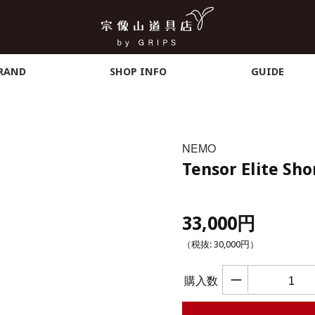
RAND
SHOP INFO
GUIDE
NEMO
Tensor Elite S
33,000円
（税抜:
30,000円
）
ー
購入数