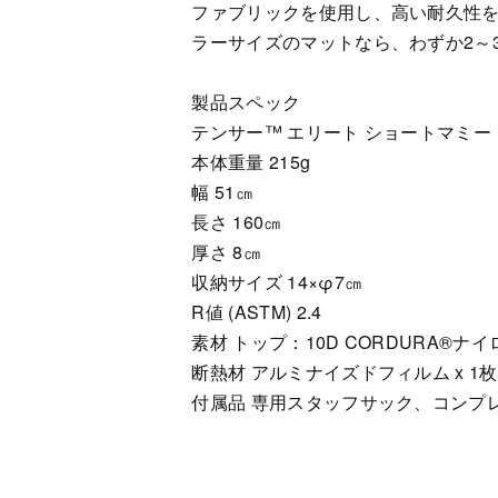
ファブリックを使用し、高い耐久性
ラーサイズのマットなら、わずか2～
製品スペック
テンサー™ エリート ショートマミー
本体重量 215g
幅 51㎝
長さ 160㎝
厚さ 8㎝
収納サイズ 14×φ7㎝
R値 (ASTM) 2.4
素材 トップ：10D CORDURA®︎ナイ
断熱材 アルミナイズドフィルム x 1枚
付属品 専用スタッフサック、コンプ