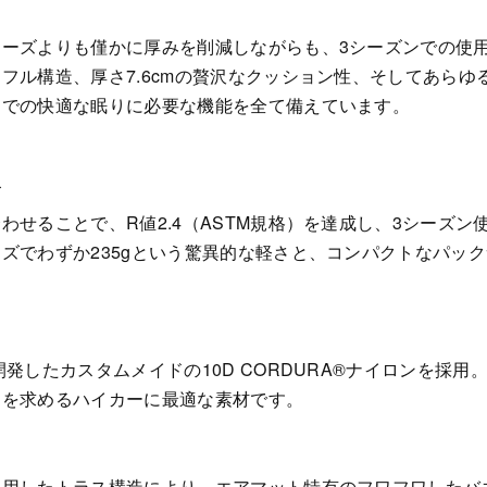
ズよりも僅かに厚みを削減しながらも、3シーズンでの使用に最
フル構造、厚さ7.6cmの贅沢なクッション性、そしてあら
ドでの快適な眠りに必要な機能を全て備えています。
ズ
わせることで、R値2.4（ASTM規格）を達成し、3シーズ
ズでわずか235gという驚異的な軽さと、コンパクトなパッ
発したカスタムメイドの10D CORDURA®︎ナイロンを採
さを求めるハイカーに最適な素材です。
使用したトラス構造により、エアマット特有のフワフワしたバ