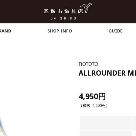
RAND
SHOP INFO
GUIDE
ROTOTO
ALLROUNDER ME
4,950円
（税抜:
4,500円
）