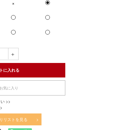
在庫なし
＋
お気に入り
い >>
>
りリストを見る