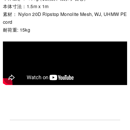
本体寸法：1.5m x 1m
素材： Nylon 20D Ripstop Monolite Mesh, WJ, UHMW PE
cord
耐荷重: 15kg