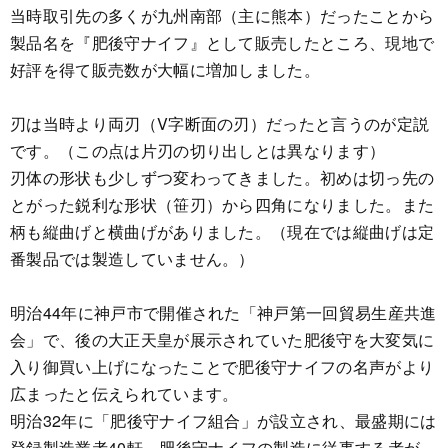
当時取引先の多くが九州南部（主に熊本）だったことから
製品名を『肥後守ナイフ』として販売したところ、現地で
好評を得て販売数が大幅に増加しました。
刃は当時より両刃（V字断面の刃）だったと言うのが定説
です。（この点は片刃の切り出しとは異なります）
刃体の形状も少しずつ変わってきました。初めは切っ先の
とがった鋭利な形状（笹刃）から四角になりました。また
柄も縦曲げと横曲げがありました。（現在では縦曲げは定
番製品では製造していません。）
明治44年に神戸市で開催された「神戸第一回貿易生産共進
会」で、後の大正天皇が展示されていた肥後守を大変気に
入り御買い上げになったことで肥後守ナイフの名声がより
広まったと伝えられています。
明治32年に「肥後守ナイフ組合」が設立され、最盛期には
登録製造業者40軒、肥後守ナイフの製造に従事する者が