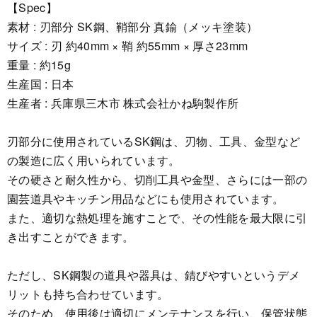
【Spec】
素材 : 刃部分 SK鋼、鞘部分 真鍮（メッキ塗装）
サイズ : 刃 約40mm × 鞘 約55mm × 厚さ23mm
重量 : 約15g
生産国 : 日本
生産者 : 兵庫県三木市 株式会社かね駒製作所
刃部分に使用されているSK鋼は、刃物、工具、金型など
の製造に広く用いられています。
その硬さと耐久性から、切削工具や金型、さらには一部の
園芸道具やキッチン用品などにも使用されています。
また、適切な熱処理を施すことで、その性能を最大限に引
き出すことができます。
ただし、SK鋼製の道具や器具は、錆びやすいというデメ
リットも持ち合わせています。
そのため、使用後は適切にメンテナンスを行い、保管状態