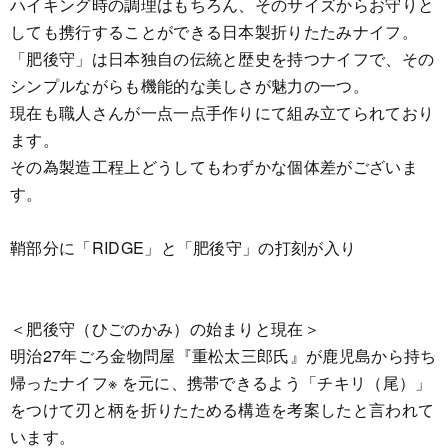
ハイキング時の調理はもちろん、そのサイズからお守りと
しても携行することができる日本製折りたたみナイフ。
「肥後守」は日本独自の伝統と歴史を持つナイフで、その
シンプルながらも機能的な美しさが魅力の一つ。
現在も職人さんが一点一点手作りにて組み立てられており
ます。
その為製造工程上どうしてもわずかな個体差がございま
す。
鞘部分に「RIDGE」と「肥後守」の打刻が入り
＜肥後守（ひごのかみ）の始まりと現在＞
明治27年ごろ金物問屋『重松太三郎氏』が鹿児島から持ち
帰ったナイフ※ を元に、携帯できるよう「チキリ（尾）」
をつけて刃と柄を折りたためる構造を考案したと言われて
います。