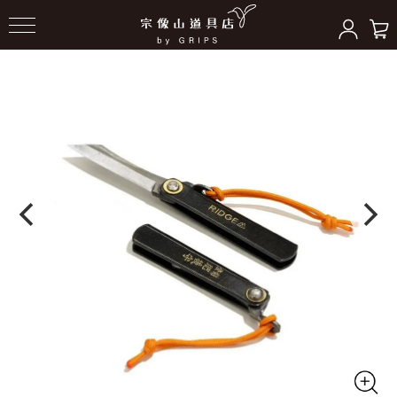
HOME
＞
アクセサリー（ギア）
＞
ナイフ/その他ツール